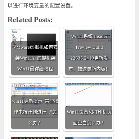
以进行环境变量的配置设置。
Related Posts:
Win11系统 Insider
VMware虚拟机如何安
Preview Bulid
装Win11？虚拟机装
22635.2419更新发
Win11最详细教程
布，推送更新内容！
win11更新提示“某些操
作未按计划进行...”怎
Win11设备和打印机页
么办？
面空白怎么办？