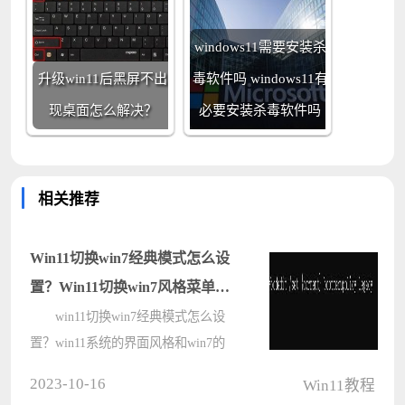
windows11需要安装杀
升级win11后黑屏不出
毒软件吗 windows11有
现桌面怎么解决？
必要安装杀毒软件吗
相关推荐
Win11切换win7经典模式怎么设
置？Win11切换win7风格菜单任
务栏的方法
win11切换win7经典模式怎么设
置？win11系统的界面风格和win7的
界面有着很大的变化，特别是菜单栏
2023-10-16
Win11教程
上，相信很多的用户们都都用不习惯