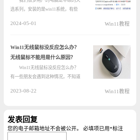
选系列，安装的是win11系统，有些
小伙伴想要在电脑中显示天选姬，可
2024-05-01
Win11教程
是都不知道怎么设置，我们需要到华
硕的官网中进行操作才能够进行使
用，针对这个问题，今天的win11教
Win11无线鼠标没反应怎么办？
程就来????
无线鼠标不能用是什么原因？
Win11无线鼠标没反应怎么办？
有一些朋友会遇到这种情况，不知道
是什么原因导致无线鼠标无法使用，
2023-08-22
Win11教程
今天镜像之家小编来给朋友们说说如
何检查无线鼠标不能使用的原因。
无线鼠标没反应的原因及解决
发表回复
方????
您的电子邮箱地址不会被公开。
必填项已用
*
标注