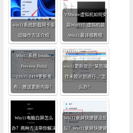
VMware虚拟机如何安
win11系统卸载网卡驱
装Win11？虚拟机装
动操作方法介绍
Win11最详细教程
Win11系统 Insider
Preview Bulid
win11更新提示“某些操
22635.2419更新发
作未按计划进行...”怎
布，推送更新内容！
么办？
Win11电脑白屏怎么
Win11录屏快捷键没反
办？两种方法带你解决
应？Win11录屏快捷键