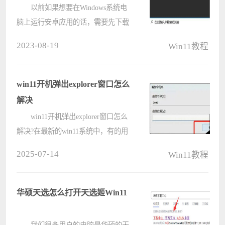
法
以前如果想要在Windows系统电
脑上运行安卓应用的话，需要先下载
安卓模拟器，不过现在不用这么麻烦
2023-08-19
Win11教程
了，在Win11的发布会上，宣布了可
以在windows11系统中安装使用APP，
那要怎么安装呢，下面小编来跟大家
win11开机弹出explorer窗口怎么
说说w????
解决
win11开机弹出explorer窗口怎么
解决?在最新的win11系统中，有的用
户发现自己再开机的时候，电脑桌面
2025-07-14
Win11教程
会弹出explorer.exe系统警告窗口，虽
然可以关闭，但是很次弹窗都让人很
厌烦，那要怎么解决这个问题呢?
华硕天选怎么打开天选姬Win11
详????
我们很多用户的电脑是华硕的天