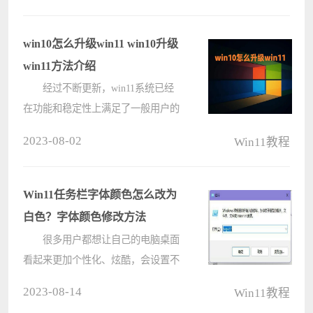
过操作将他们全部都显示出来就可以
了。接下来就让本站来为用户们来仔
win10怎么升级win11 win10升级
细的????
win11方法介绍
经过不断更新，win11系统已经
在功能和稳定性上满足了一般用户的
需求，那么win10怎么升级win1呢?小
2023-08-02
Win11教程
编今天就给大家带来了两种win10升
级win11方法，无论是台式电脑还是
笔记本电脑都可以使用，有需要的用
Win11任务栏字体颜色怎么改为
户们赶????
白色？字体颜色修改方法
很多用户都想让自己的电脑桌面
看起来更加个性化、炫酷，会设置不
同的鼠标指针、桌面壁纸、任务栏颜
2023-08-14
Win11教程
色等等。那么任务栏字体颜色也能修