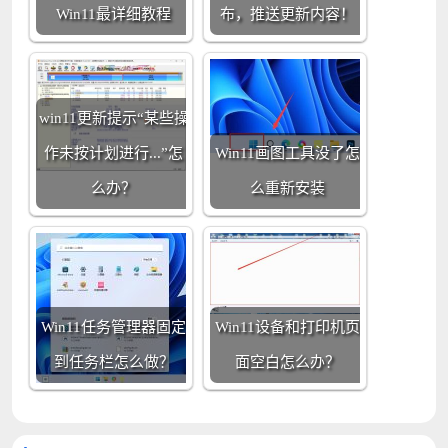
Win11最详细教程
布，推送更新内容！
win11更新提示“某些操
作未按计划进行...”怎
Win11画图工具没了怎
么办？
么重新安装
Win11任务管理器固定
Win11设备和打印机页
到任务栏怎么做？
面空白怎么办？