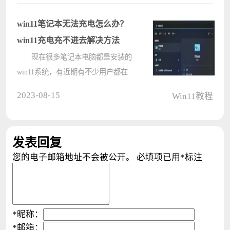
改吗？今天小编带来的是Win11任务
栏字体颜色改成白色的方法教程，希
win11笔记本无法充电怎么办？
望能????
win11充电充不进去解决方法
现在很多笔记本电脑都是安装的
win11系统，有近期有不少用户都在
反映说win11笔记本电脑充电充不进
2023-08-15
Win11教程
去，大多数用户面对这个问题时都不
知道应该怎么解决，那么本期win11
教程小编就来和大伙分享解决方法，
发表回复
希望可????
您的电子邮箱地址不会被公开。
必填项已用
*
标注
*
昵称：
*
邮箱：