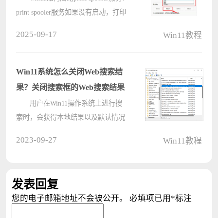
print spooler服务如果没有启动，打印
机就没办法正常工作，很多用户都遇
2025-09-17
Win11教程
到过在安装打印机中提示本地打印后
台处理程序服务未运行，就是因为
print spooler服务不是开启状态，????
Win11系统怎么关闭Web搜索结
果？关闭搜索框的Web搜索结果
用户在Win11操作系统上进行搜
索时，会获得本地结果以及默认情况
下由Bing提供支持的基于Web的结
2023-09-27
Win11教程
果。但是有用户觉得这个功能非常烦
人，有什么方法可以关闭吗？下面我
们就一起来看看这个问题。 使用
发表回复
组策????
您的电子邮箱地址不会被公开。
必填项已用
*
标注