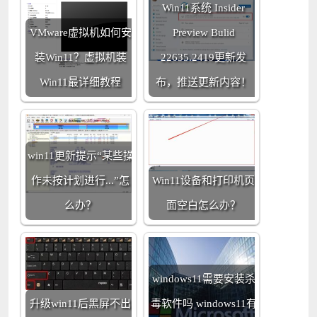
Win11系统 Insider
VMware虚拟机如何安
Preview Bulid
装Win11？虚拟机装
22635.2419更新发
Win11最详细教程
布，推送更新内容！
win11更新提示“某些操
作未按计划进行...”怎
Win11设备和打印机页
么办？
面空白怎么办？
windows11需要安装杀
升级win11后黑屏不出
毒软件吗 windows11有