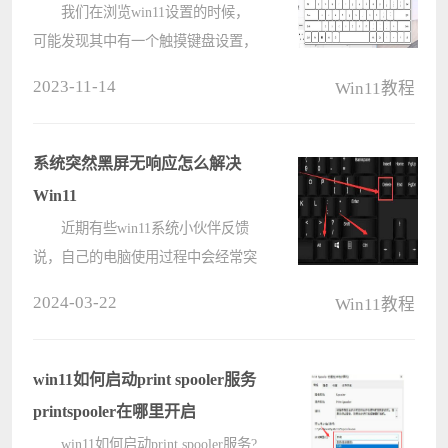
我们在浏览win11设置的时候，
可能发现其中有一个触摸键盘设置，
但是我们屏幕也不支持触屏，那么这
2023-11-14
Win11教程
个win11触摸键盘到底有什么用呢，
其实它就是屏幕键盘。 win11触
摸键盘的作用： 1、win11触摸
系统突然黑屏无响应怎么解决
键????
Win11
近期有些win11系统小伙伴反馈
说，自己的电脑使用过程中会经常突
然的黑屏，需要重启来解决，这个问
2024-03-22
Win11教程
题出现的频率很高，许多用户想要解
决可是不清楚操作方法，今天电脑系
统之家就为大伙带来两种解决方法，
win11如何启动print spooler服务
希望????
printspooler在哪里开启
win11如何启动print spooler服务?