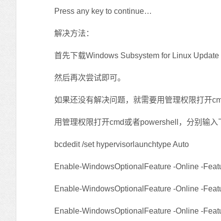
Press any key to continue…
解决方法：
首先下载Windows Subsystem for Linux Upd
然后再次尝试即可。
如果还没有解决问题，就需要用管理权限打开cmd或者
用管理权限打开cmd或者powershell，分别输
bcdedit /set hypervisorlaunchtype Auto
Enable-WindowsOptionalFeature -Online -Featur
Enable-WindowsOptionalFeature -Online -Featu
Enable-WindowsOptionalFeature -Online -Featu