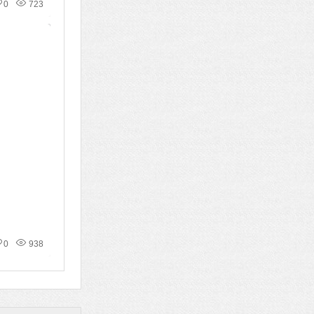
0
723
0
938