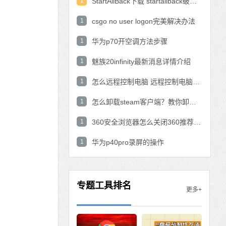
1
StartAllBack下载 startallback破解版win11下载
1
csgo no user logon完美解决办法
1
华为p70开空调方法步骤
1
魅族20infinity最新消息详情介绍
1
怎么远程控制电脑 远程控制电脑的操作方法
1
怎么卸载steam客户端？教你卸载steam的方法
1
360安全浏览器怎么关闭360推荐功能？
1
华为p40pro录屏的操作
专题工具排名
更多+