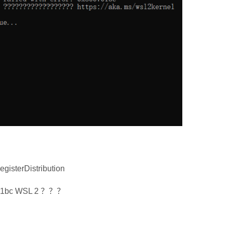
isterDistribution
701bc WSL 2 ？？？