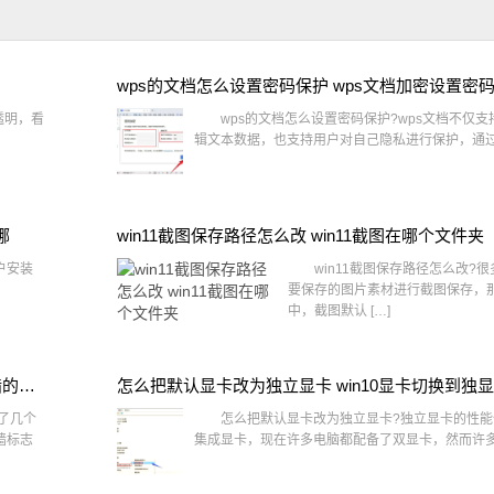
wps的文档怎么设置密码保护 wps文档加密设置密
透明，看
wps的文档怎么设置密码保护?wps文档不仅支
辑文本数据，也支持用户对自己隐私进行保护，通过 
哪
win11截图保存路径怎么改 win11截图在哪个文件夹
户安装
win11截图保存路径怎么改?很
要保存的图片素材进行截图保存，那在
中，截图默认 […]
win10桌面图标有防火墙标志怎么办 电脑软件图标有防火墙的小图标怎么去掉
怎么把默认显卡改为独立显卡 win10显卡切换到独
了几个
怎么把默认显卡改为独立显卡?独立显卡的性能
墙标志
集成显卡，现在许多电脑都配备了双显卡，然而许多用