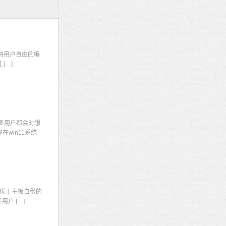
码
持用户自由的编
[…]
多用户都会对想
win11系统
显
优于主板自带的
户 […]