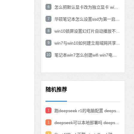
6
怎么把默认显卡改为独立显卡 win10显卡切换到独显
7
华硕笔记本怎么设置ssd为第一启动盘 华硕电脑设置固态硬盘为启动盘
8
win10锁屏设置幻灯片自动播放不生效怎么解决
9
win7与win10如何建立局域网共享 win10 win7局域网互访
10
笔记本win7怎么创建wifi win7电脑设置热点共享网络
随机推荐
1
跑deepseek r1的电脑配置 deepseek部署硬件要求
1
deepseek可以本地部署吗 deepseek私有化部署的详细步骤和方法