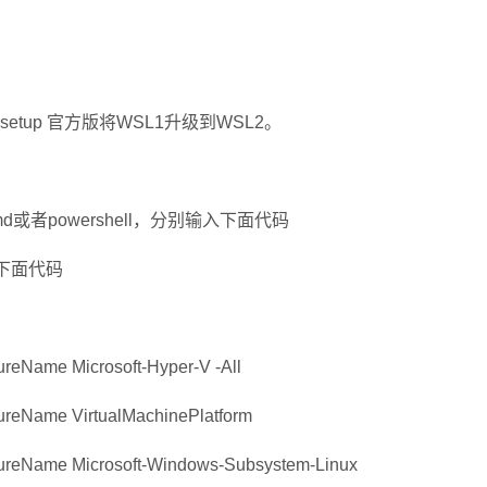
ate setup 官方版将WSL1升级到WSL2。
powershell，分别输入下面代码
入下面代码
eName Microsoft-Hyper-V -All
reName VirtualMachinePlatform
reName Microsoft-Windows-Subsystem-Linux