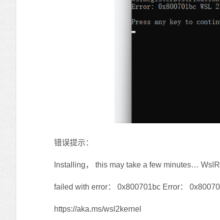
错误提示：
Installing， this may take a few minutes… WslReg
failed with error： 0x800701bc Error： 0x800
https://aka.ms/wsl2kernel