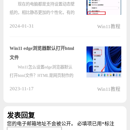
现在的电脑都是支持设置动态壁
纸的，相比静态更加的个性化，有的
还有互动，很多安装了win11系统的
2024-01-31
Win11教程
小伙伴就想要进行设置，但是不知道
如何操作，我们可以通过个性化功能
进行操作，也能够直接使用第三方桌
Win11 edge浏览器默认打开html
面软????
文件
Win11怎么设置edge浏览器默认
打开html文件？HTML是网页制作的
标准语言，大家查看的大部分网页都
2023-11-17
Win11教程
是html格式，那么html格式的文件该
怎么打开呢？本篇教程就给大家详细
介绍一下win11怎么打开html文件，感
发表回复
兴趣????
您的电子邮箱地址不会被公开。
必填项已用
*
标注