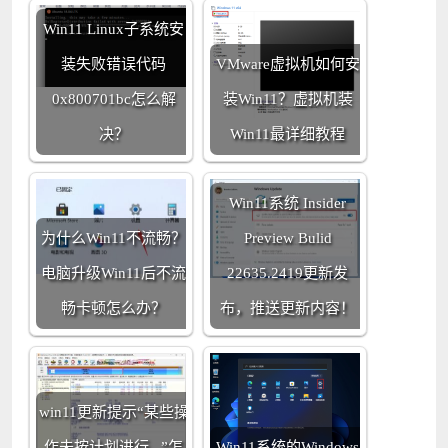
Win11 Linux子系统安
装失败错误代码
VMware虚拟机如何安
0x800701bc怎么解
装Win11？虚拟机装
决？
Win11最详细教程
Win11系统 Insider
为什么Win11不流畅？
Preview Bulid
电脑升级Win11后不流
22635.2419更新发
畅卡顿怎么办？
布，推送更新内容！
win11更新提示“某些操
作未按计划进行...”怎
Win11系统的Windows