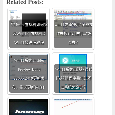
Related Posts:
VMware虚拟机如何安
win11更新提示“某些操
装Win11？虚拟机装
作未按计划进行...”怎
Win11最详细教程
么办？
Win11系统 Insider
Preview Bulid
Win11系统出现错误代
22635.2419更新发
码,驱动程序丢失进不
布，推送更新内容！
去系统怎么办？