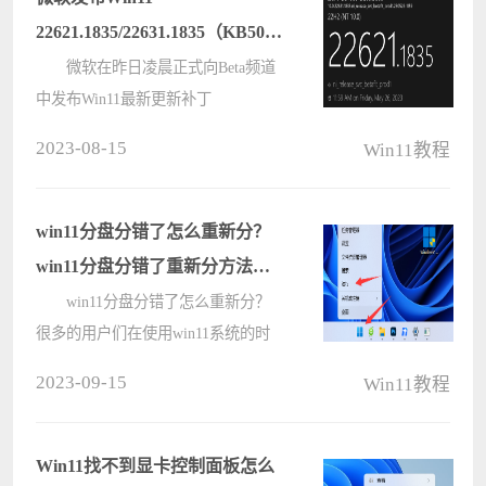
教程????
22621.1835/22631.1835（KB5027305）
更新！
微软在昨日凌晨正式向Beta频道
中发布Win11最新更新补丁
KB5027305，用户在使用后系统版本
2023-08-15
Win11教程
号调高为22621.1835和22631.1835，
本次更新引入中文和西班牙语（西班
牙和墨西哥）的新自然语音，添加蜂
win11分盘分错了怎么重新分？
窝网络新开关????
win11分盘分错了重新分方法教
程
win11分盘分错了怎么重新分？
很多的用户们在使用win11系统的时
候会发现自己的磁盘太小，为了不影
2023-09-15
Win11教程
响使用从而进行分盘，那么下面就让
本站来为用户们来仔细的介绍一下
win11分盘分错了重新分方法教程
Win11找不到显卡控制面板怎么