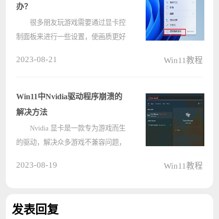
吧。 ????
办？
很多朋友玩游戏需要通过显卡控
制面板来进行一些设置，使画质更好
一些，提高帧数，增强游戏体验，不
2023-08-21
Win11教程
过有一些用户找不到win11显卡控制
面板在哪里，镜像之家小编今天来详
细给朋友们进行介绍。 Win11找
Win11中Nvidia驱动程序崩溃的
不????
解决方法
Nvidia 显卡是一款专为游戏而生
的驱动，解决众多游戏不兼容问题，
其使用非常的简单，同时支持的设备
2023-08-19
Win11教程
型号也有很多，深受用户的喜爱。但
是近期有用户Win11遇到了Nvidia驱动
程序崩溃的情况，导致这一问题的
发表回复
原????