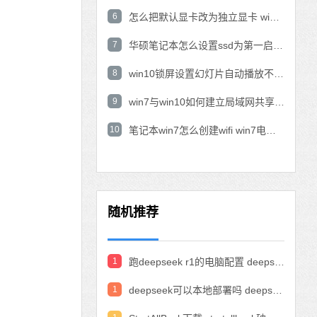
6
怎么把默认显卡改为独立显卡 win10显卡切换到独显
7
华硕笔记本怎么设置ssd为第一启动盘 华硕电脑设置固态硬盘为启动盘
8
win10锁屏设置幻灯片自动播放不生效怎么解决
9
win7与win10如何建立局域网共享 win10 win7局域网互访
10
笔记本win7怎么创建wifi win7电脑设置热点共享网络
随机推荐
1
跑deepseek r1的电脑配置 deepseek部署硬件要求
1
deepseek可以本地部署吗 deepseek私有化部署的详细步骤和方法