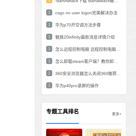
1
StartAllBack下载 startallback破解版win11下载
1
csgo no user logon完美解决办法
1
华为p70开空调方法步骤
1
魅族20infinity最新消息详情介绍
1
怎么远程控制电脑 远程控制电脑的操作方法
1
怎么卸载steam客户端？教你卸载steam的方法
1
360安全浏览器怎么关闭360推荐功能？
1
华为p40pro录屏的操作
专题工具排名
更多+