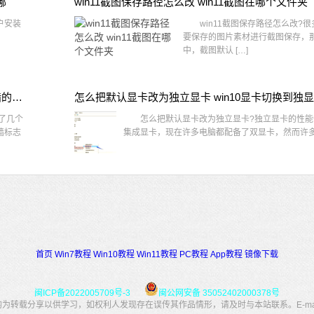
哪
win11截图保存路径怎么改 win11截图在哪个文件夹
户安装
win11截图保存路径怎么改?很
要保存的图片素材进行截图保存，那在
中，截图默认 […]
win10桌面图标有防火墙标志怎么办 电脑软件图标有防火墙的小图标怎么去掉
怎么把默认显卡改为独立显卡 win10显卡切换到独
了几个
怎么把默认显卡改为独立显卡?独立显卡的性能
墙标志
集成显卡，现在许多电脑都配备了双显卡，然而许多用
首页
Win7教程
Win10教程
Win11教程
PC教程
App教程
镜像下载
闽ICP备2022005709号-3
闽公网安备 35052402000378号
转载分享以供学习，如权利人发现存在误传其作品情形，请及时与本站联系。E-mail：34