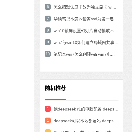
6
怎么把默认显卡改为独立显卡 win10显卡切换到独显
7
华硕笔记本怎么设置ssd为第一启动盘 华硕电脑设置固态硬盘为启动盘
8
win10锁屏设置幻灯片自动播放不生效怎么解决
9
win7与win10如何建立局域网共享 win10 win7局域网互访
10
笔记本win7怎么创建wifi win7电脑设置热点共享网络
随机推荐
1
跑deepseek r1的电脑配置 deepseek部署硬件要求
1
deepseek可以本地部署吗 deepseek私有化部署的详细步骤和方法