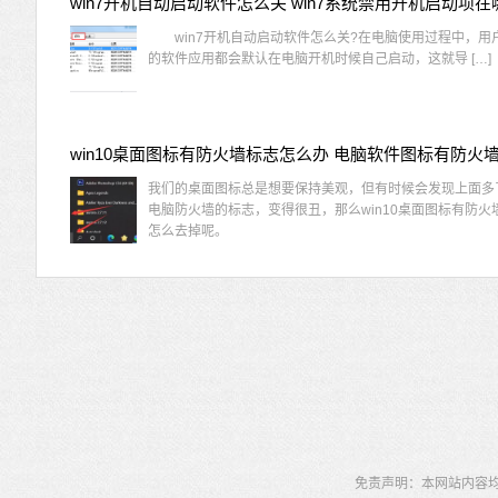
win7开机自动启动软件怎么关 win7系统禁用开机启动项在
win7开机自动启动软件怎么关?在电脑使用过程中，用
的软件应用都会默认在电脑开机时候自己启动，这就导 […]
我们的桌面图标总是想要保持美观，但有时候会发现上面多
电脑防火墙的标志，变得很丑，那么win10桌面图标有防火
怎么去掉呢。
免责声明：本网站内容均为