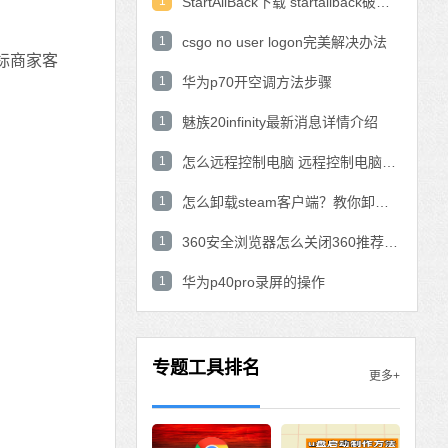
1
StartAllBack下载 startallback破解版win11下载
1
csgo no user logon完美解决办法
标商家客
1
华为p70开空调方法步骤
1
魅族20infinity最新消息详情介绍
1
怎么远程控制电脑 远程控制电脑的操作方法
1
怎么卸载steam客户端？教你卸载steam的方法
1
360安全浏览器怎么关闭360推荐功能？
1
华为p40pro录屏的操作
专题工具排名
更多+