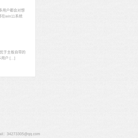
多用户都会对想
win11系统
显
优于主板自带的
户 […]
273305@qq.com