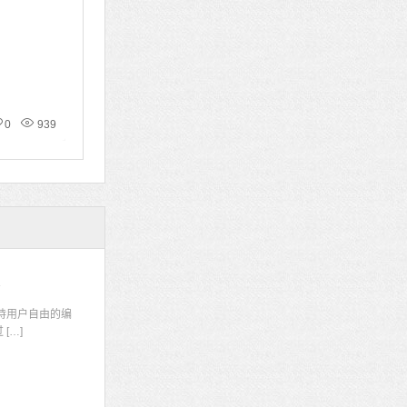
0
939
码
持用户自由的编
[…]