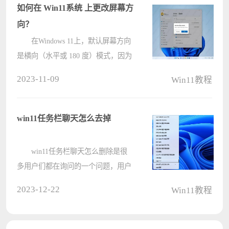
清楚怎么解决，那么今日win11教程
如何在 Win11系统 上更改屏幕方
就来????
向？
在Windows 11上，默认屏幕方向
是横向（水平或 180 度）模式，因为
它可以让我们更好地利用从左到右的
2023-11-09
Win11教程
空间。但是，根据内容，有时在计算
机上将方向更改为纵向（垂直或 90
度）模式更有意义。当您想要将外部
win11任务栏聊天怎么去掉
显????
win11任务栏聊天怎么删除是很
多用户们都在询问的一个问题，用户
们可以直接的打开注册表编辑器，然
2023-12-22
Win11教程
后进入到Windows文件夹下新建一个
项，然后选择一个新建 – DWORD
（32 位）值（D）来进行设置就可以