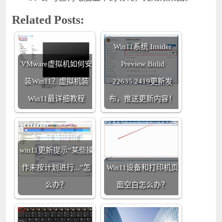
Related Posts:
Win11系统 Insider
VMware虚拟机如何安
Preview Bulid
装Win11？虚拟机装
22635.2419更新发
Win11最详细教程
布，推送更新内容！
win11更新提示“某些操
作未按计划进行...”怎
Win11设备和打印机页
么办？
面空白怎么办？