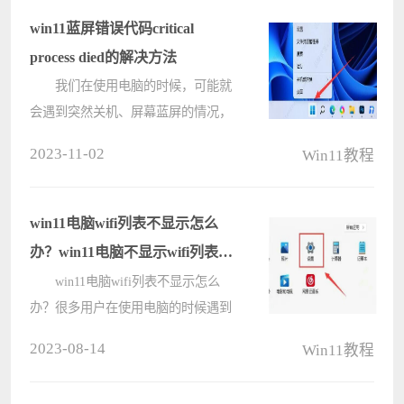
控制面板，之后找到管理3D设置来进
win11蓝屏错误代码critical
行操作????
process died的解决方法
我们在使用电脑的时候，可能就
会遇到突然关机、屏幕蓝屏的情况，
有用户反映自己的win11系统出现终
2023-11-02
Win11教程
止代码critical process died的问题，这
该如何解决呢？下面我们就来看看详
细的解决办法吧。 win11蓝
win11电脑wifi列表不显示怎么
屏????
办？win11电脑不显示wifi列表解
决方法
win11电脑wifi列表不显示怎么
办？很多用户在使用电脑的时候遇到
了这个问题，wifi列表不显示，那就
2023-08-14
Win11教程
出现网络问题就不能够切换成有用的
网络，面对这个问题，大多数人都不