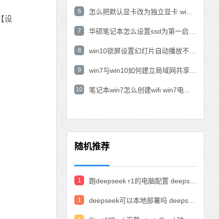
6
怎么把默认显卡改为独立显卡 win10显卡切换到独显
【设
7
华硕笔记本怎么设置ssd为第一启动盘 华硕电脑设置固态硬盘为启动盘
8
win10锁屏设置幻灯片自动播放不生效怎么解决
9
win7与win10如何建立局域网共享 win10 win7局域网互访
10
笔记本win7怎么创建wifi win7电脑设置热点共享网络
随机推荐
1
跑deepseek r1的电脑配置 deepseek部署硬件要求
1
deepseek可以本地部署吗 deepseek私有化部署的详细步骤和方法