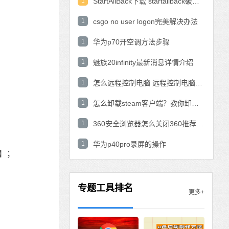
1
StartAllBack下载 startallback破解版win11下载
1
csgo no user logon完美解决办法
1
华为p70开空调方法步骤
1
魅族20infinity最新消息详情介绍
1
怎么远程控制电脑 远程控制电脑的操作方法
1
怎么卸载steam客户端？教你卸载steam的方法
1
360安全浏览器怎么关闭360推荐功能？
1
华为p40pro录屏的操作
】；
专题工具排名
更多+