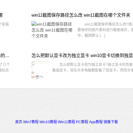
哪
win11截图保存路径怎么改 win11截图在哪个文件夹
户安装
win11截图保存路径怎么改?很
要保存的图片素材进行截图保存，那在
中，截图默认 […]
win10桌面图标有防火墙标志怎么办 电脑软件图标有防火墙的小图标怎么去掉
怎么把默认显卡改为独立显卡 win10显卡切换到独
了几个
怎么把默认显卡改为独立显卡?独立显卡的性能
墙标志
集成显卡，现在许多电脑都配备了双显卡，然而许多用
首页
Win7教程
Win10教程
Win11教程
PC教程
App教程
镜像下载