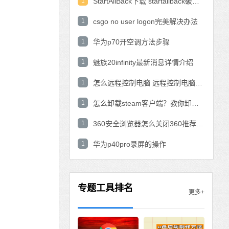
1
StartAllBack下载 startallback破解版win11下载
1
csgo no user logon完美解决办法
1
华为p70开空调方法步骤
1
魅族20infinity最新消息详情介绍
1
怎么远程控制电脑 远程控制电脑的操作方法
1
怎么卸载steam客户端？教你卸载steam的方法
1
360安全浏览器怎么关闭360推荐功能？
1
华为p40pro录屏的操作
专题工具排名
更多+