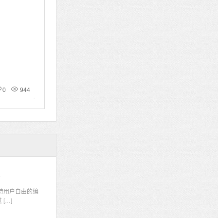
0
944
码
持用户自由的编
[…]