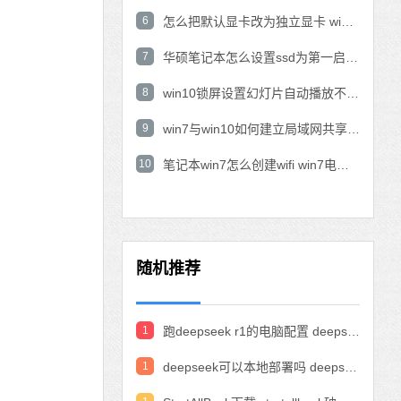
6
怎么把默认显卡改为独立显卡 win10显卡切换到独显
7
华硕笔记本怎么设置ssd为第一启动盘 华硕电脑设置固态硬盘为启动盘
8
win10锁屏设置幻灯片自动播放不生效怎么解决
9
win7与win10如何建立局域网共享 win10 win7局域网互访
10
笔记本win7怎么创建wifi win7电脑设置热点共享网络
随机推荐
1
跑deepseek r1的电脑配置 deepseek部署硬件要求
1
deepseek可以本地部署吗 deepseek私有化部署的详细步骤和方法