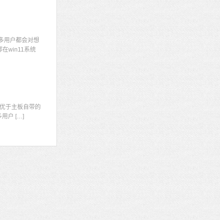
多用户都会对想
win11系统
显
优于主板自带的
户 […]