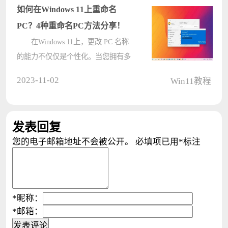
是具体的win11更换鼠标指针图案的
如何在Windows 11上重命名
方法介绍????
PC？4种重命名PC方法分享！
在Windows 11上，更改 PC 名称
的能力不仅仅是个性化。当您拥有多
个设备（例如台式机和笔记本电脑）
2023-11-02
Win11教程
时，如果您没有对它们进行整理，则
很难在网络中找到它们、清点它们并
使用某些功能。在这里您将了解使用
发表回复
&ld????
您的电子邮箱地址不会被公开。
必填项已用
*
标注
*
昵称：
*
邮箱：