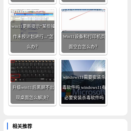
win11更新提示“某些操
作未按计划进行...”怎
Win11设备和打印机页
么办？
面空白怎么办？
windows11需要安装杀
升级win11后黑屏不出
毒软件吗 windows11有
现桌面怎么解决？
必要安装杀毒软件吗
相关推荐