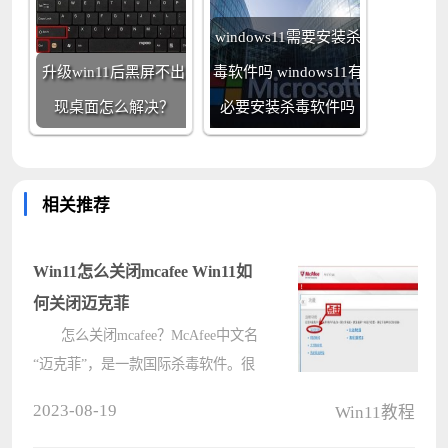
windows11需要安装杀
升级win11后黑屏不出
毒软件吗 windows11有
现桌面怎么解决？
必要安装杀毒软件吗
相关推荐
Win11怎么关闭mcafee Win11如
何关闭迈克菲
怎么关闭mcafee？McAfee中文名
“迈克菲”，是一款国际杀毒软件。很
多电脑在新入手后就关闭mcafee杀毒
2023-08-19
Win11教程
软件，在任务栏中单击右键也没有看