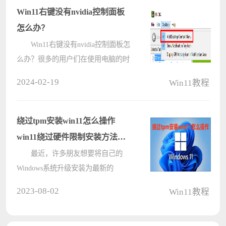
就可以了。 win11自带解压在
Win11右键没有nvidia控制面板
哪：????
怎么办？
Win11右键没有nvidia控制面板怎
么办？很多的用户们在使用电脑的时
候都会经常需要打开nvidia控制面
2024-02-19
Win11教程
板，但是也有不少的用户们发现自己
找不到nvidia控制面板，那么这要怎
么办？下面就让本站来为用户们来仔
绕过tpm安装win11怎么操作
细的????
win11绕过硬件限制安装方法介
绍
最近，许多朋友想要将自己的
Windows系统升级安装为最新的
Windows11系统。然而，他们发现微
2023-08-02
Win11教程
软官方安装助手提示安装不符合要
求。那么，绕过tpm安装win11怎么操