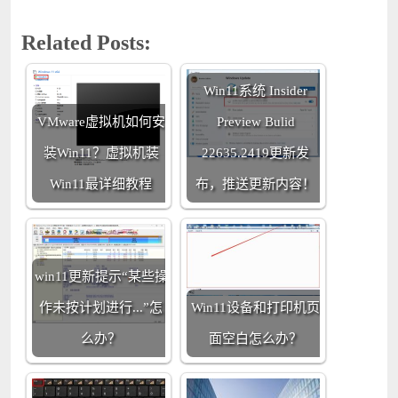
Related Posts:
Win11系统 Insider
VMware虚拟机如何安
Preview Bulid
装Win11？虚拟机装
22635.2419更新发
Win11最详细教程
布，推送更新内容！
win11更新提示“某些操
作未按计划进行...”怎
Win11设备和打印机页
么办？
面空白怎么办？