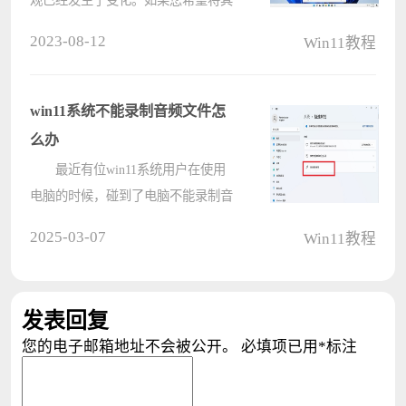
更改回以前的样式可以直接的使用默
2023-08-12
Win11教程
认图标或者是借助第三方工具来进行
设置，那么接下来就让本站来为用户
们来仔细的介绍一下win11搜索框图
win11系统不能录制音频文件怎
标变????
么办
最近有位win11系统用户在使用
电脑的时候，碰到了电脑不能录制音
频的问题，用户尝试了很多方法都没
2025-03-07
Win11教程
有解决，为此非常苦恼，那么win11
系统不能录制音频怎么解决呢?下面
电脑系统之家为大家介绍win11系统
发表回复
不能录????
您的电子邮箱地址不会被公开。
必填项已用
*
标注