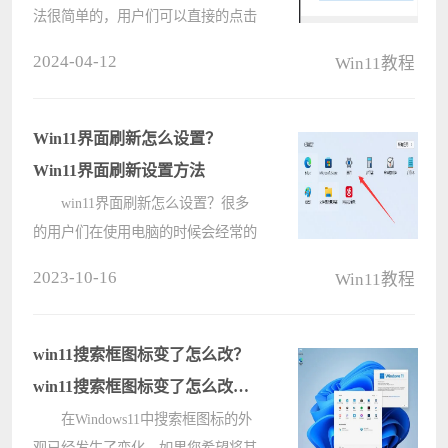
法很简单的，用户们可以直接的点击
windows开始徽标下的运行窗口，然
2024-04-12
Win11教程
后输入shrpubw命令，之后创建共享
文件夹就可以完成操作。下面就让本
站来为用户们来仔细的介绍一下
Win11界面刷新怎么设置？
win11共享????
Win11界面刷新设置方法
win11界面刷新怎么设置？很多
的用户们在使用电脑的时候会经常的
使用到刷新这个功能，那么界面刷新
2023-10-16
Win11教程
要怎么设置？下面就让本站来为用户
们来仔细的介绍一下win11界面刷新
设置方法吧。 win11界面刷新设
win11搜索框图标变了怎么改？
置????
win11搜索框图标变了怎么改回
来方法
在Windows11中搜索框图标的外
观已经发生了变化。如果您希望将其