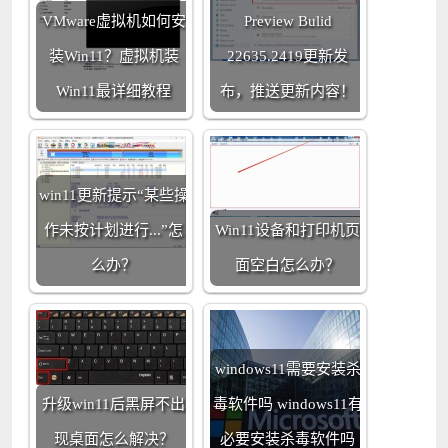
VMware虚拟机如何安
Preview Bulid
装Win11？虚拟机装
22635.2419更新发
Win11最详细教程
布，推送更新内容！
win11更新提示“某些操
作未按计划进行...”怎
Win11设备和打印机页
么办？
面空白怎么办？
windows11需要安装杀
升级win11后黑屏不出
毒软件吗 windows11有
现桌面怎么解决？
必要安装杀毒软件吗