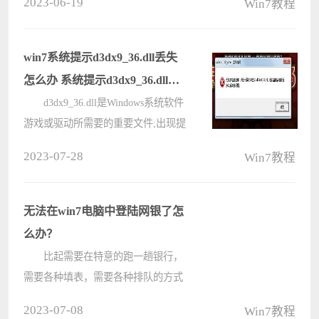
2023-06-19
Win7教程
该如何解决呢，我们可以试着更改磁
盘空间使用量来解决问题，下面就来
看看具体方法吧。 win7c盘
win7系统提示d3dx9_36.dll丢失
突????
怎么办 系统提示d3dx9_36.dll丢
失如何解决
d3dx9_36.dll是Windows系统软件
游戏或驱动所需要的重要文件;出现提
示缺少dll文件问题的大部分原因是因
2023-07-28
Win7教程
该文件被木马病毒破坏导致系统程序
找不到此文件，那么遇到系统提示
d3dx9_36.dll丢失怎么办呢?现在小
无法在win7电脑中登陆网银了怎
编????
么办？
比起需要在特意的跑一趟银行，
需要各种填表，需要各种排队的方式
来说，估计咱们还是更喜欢将一切都
2023-07-08
Win7教程
简化，选择在网银中办好各项业务的