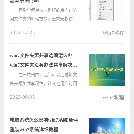
怎么解决问题
有部分使用win7系统的用户在访
问文件夹的时候被提示当前无权访
问，出现这个问题是因为我们账户对
2023-12-25
Win7教程
于访问文件夹的权限被关闭了，就会
出现所有文件夹或者是部分文件夹无
法打开访问，为了方便用户们解决此
win7文件夹无共享选项怎么办
问题????
win7文件夹没有办法共享解决方
法介绍
在局域网内，我们可以通过将文
件夹添加共享属性，让其他用户访问
并共享该文件夹。但是，最近有一些
2023-08-05
Win7教程
Win7 用户发现他们的文件夹中没有
共享选项，导致无法进行分享。今天
小编将为大家介绍如何设置和解决
电脑系统怎么安装win7系统 新手
win7????
重装win7系统详细教程