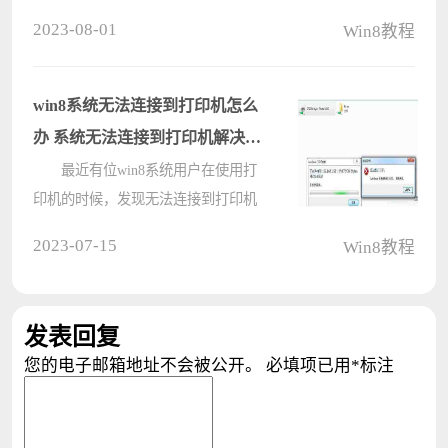
文件来了解解决。可是很多用户不知
2023-08-01
Win8教程
道如何获取dump日志文件，那么win8
系统如何获取dump日志文件呢?下面
就为大家介绍win8系统如何获取dump
win8系统无法连接到打印机怎么
日志????
办 系统无法连接到打印机解决方
法
最近有位win8系统用户在使用打
印机的时候，发现无法连接到打印机
了，用户尝试了很多方法都无法解
2023-07-15
Win8教程
决，那么win8系统无法连接到打印机
怎么办呢?今天电脑系统之家u盘装机
为大家介绍系统无法连接到打印机的
发表回复
解决????
您的电子邮箱地址不会被公开。
必填项已用
*
标注