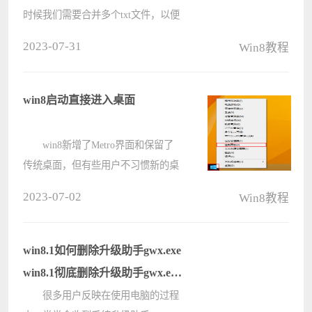
时候我们需要合并多个txt文件，以便
于汇总分析，那么win8系统怎么合并
2023-07-31
Win8教程
多个txt文件呢?合并的方法很简单，
下面小编就为大家分享关于win8系统
合并多个txt文件的方法，希望对大
win8启动直接进入桌面
家????
win8新增了Metro界面和保留了
传统桌面，但有些用户不习惯新的桌
面，想要更改成开机直接进入桌面的
2023-07-02
Win8教程
方法，现在就给大家带来win8开机直
接进入桌面的方法，希望对您有所帮
助。 win8启动直接进入桌面
win8.1如何删除升级助手gwx.exe
????
win8.1彻底删除升级助手gwx.exe
的操作方法
很多用户反映在使用电脑的过程