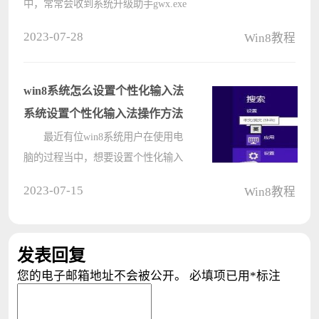
中，常常会收到系统升级助手gwx.exe
的更新提示，很多用户表示觉得很
2023-07-28
Win8教程
烦，那么如何删除升级助手gwx.exe
呢?今天小编就为大家介绍下win8.1彻
底删除升级助手gwx.exe的操作方法!
win8系统怎么设置个性化输入法
????
系统设置个性化输入法操作方法
最近有位win8系统用户在使用电
脑的过程当中，想要设置个性化输入
法，但是不知道应该怎么操作，那么
2023-07-15
Win8教程
win8系统怎么设置个性化输入法呢?
今天电脑系统之家u盘装机为大家介
绍系统设置个性化输入法的操作方
发表回复
法。 ????
您的电子邮箱地址不会被公开。
必填项已用
*
标注