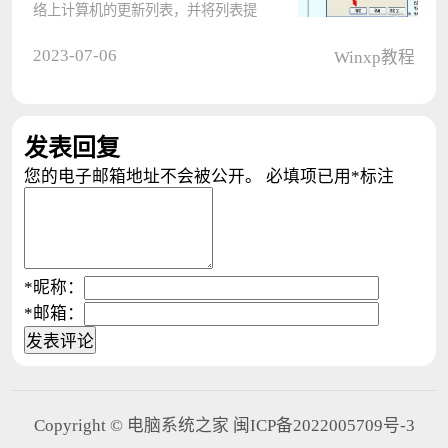
络上计算机的更新列表，并将列表提
供给计算机指定浏览。如果服务被禁
2023-07-06
Winxp教程
用，任何直接依赖于此服务的服务将
无法启动。那么winxp用户要怎么启
动这个服务呢？ Winxp系统
发表回复
compute????
您的电子邮箱地址不会被公开。
必填项已用
*
标注
*
昵称：
*
邮箱：
Copyright © 电脑系统之家 闽ICP备2022005709号-3