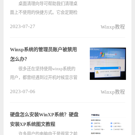
操作方法
桌面清理向导可帮助我们清理桌
面上不使用的快捷方式。它会定期检
查桌面上是否存在不使用(在 60 天内
2023-07-27
Winxp教程
未使用过)的快捷方式，并提供一种删
除这些快捷方式而不会损坏已安装程
序的简单方法。那么我们该如何运
Winxp系统的管理员账户被禁用
行????
怎么办？
很多还在坚持使用winxp系统的
用户，都曾经遇到过开机时候显示管
理员账户被停用，导致自己进不去电
2023-07-06
Winxp教程
脑系统，如果遇到这种情况的话，要
怎么办呢？三种解决方法介绍给大
家。 Winxp系统的管理员账户被
硬盘怎么安装WinXP系统？硬盘
禁????
安装XP系统图文教程
许多用户的电脑由于是很早之前