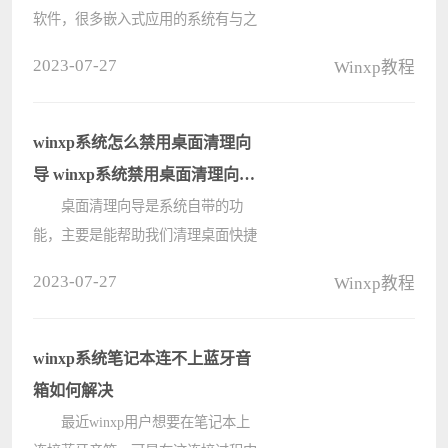
软件，很多嵌入式应用的系统有与之
交换的相应程序，通过这些程序，可
2023-07-27
Winxp教程
以通过超级终端与嵌入式系统交互，
使超级终端成为嵌入式系统的“显示
器”。可是很多用户不清楚????
winxp系统怎么禁用桌面清理向
导 winxp系统禁用桌面清理向导
操作方法
桌面清理向导是系统自带的功
能，主要是能帮助我们清理桌面快捷
方式，可是有很多winxp用户觉得并
2023-07-27
Winxp教程
不需要这个功能，所以想要将这个功
能禁用。那么winxp系统怎么禁用桌
面清理向导呢?下面小编就和大家分
winxp系统笔记本连不上蓝牙音
享winxp????
箱如何解决
最近winxp用户想要在笔记本上