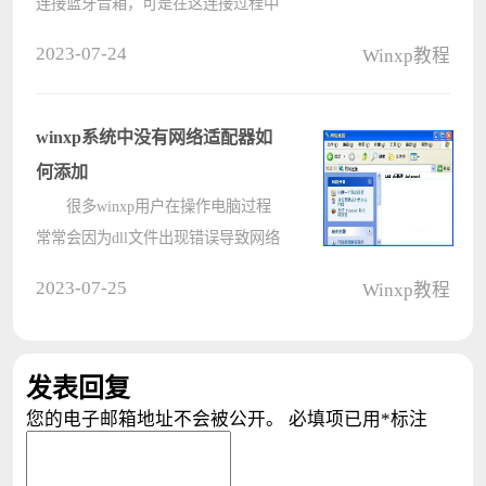
连接蓝牙音箱，可是在这连接过程中
却发现笔记本搜不到蓝牙音箱，这让
2023-07-24
Winxp教程
用户很是头疼。其实导致这个原因的
问题有很多。那么我们遇到笔记本连
接不上蓝牙音箱怎么办呢?现在小编
winxp系统中没有网络适配器如
就来????
何添加
很多winxp用户在操作电脑过程
常常会因为dll文件出现错误导致网络
适配器消失。遇到这种问题我们只要
2023-07-25
Winxp教程
添加一个网络适配器即可解决，那么
具体该如何添加网络适配器呢?本文
就为大家详细介绍了关于winxp系统
发表回复
中添????
您的电子邮箱地址不会被公开。
必填项已用
*
标注