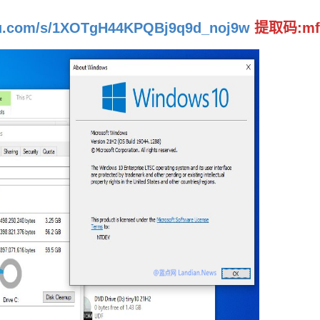
idu.com/s/1XOTgH44KPQBj9q9d_noj9w
提取码:mf