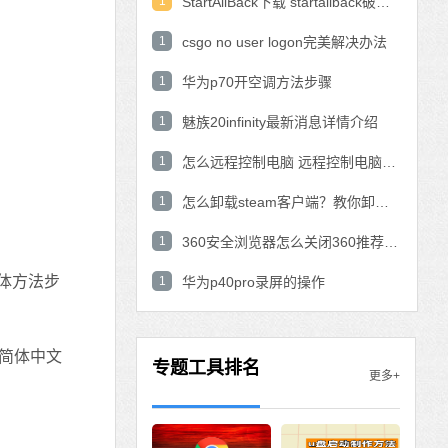
1
StartAllBack下载 startallback破解版win11下载
1
csgo no user logon完美解决办法
1
华为p70开空调方法步骤
1
魅族20infinity最新消息详情介绍
1
怎么远程控制电脑 远程控制电脑的操作方法
1
怎么卸载steam客户端？教你卸载steam的方法
1
360安全浏览器怎么关闭360推荐功能？
具体方法步
1
华为p40pro录屏的操作
使用简体中文
专题工具排名
更多+