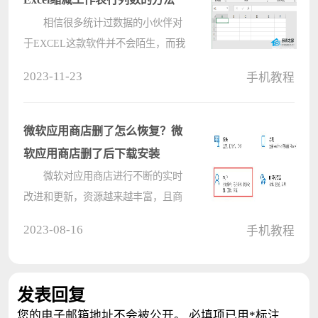
相信很多统计过数据的小伙伴对
于EXCEL这款软件并不会陌生，而我
们在使用EXCEL难免会遇到各种不清
2023-11-23
手机教程
楚的问题，例如有的用户不清楚如何
缩减工作表行列数，那么我们要如何
去操作呢？下面就跟着小编一起来看
微软应用商店删了怎么恢复？微
看操????
软应用商店删了后下载安装
微软对应用商店进行不断的实时
改进和更新，资源越来越丰富，且商
店里的软件全部都是绿色无广告。但
2023-08-16
手机教程
是有用户误操作导致微软应用商店被
删除了，这该怎么办？下面小编就给
大家整理了四种恢复的方法，快来看
发表回复
看????
您的电子邮箱地址不会被公开。
必填项已用
*
标注