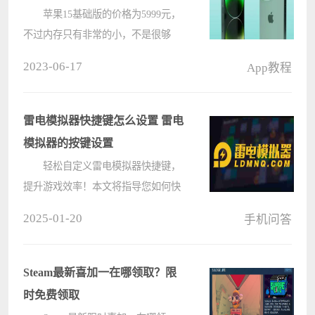
苹果15基础版的价格为5999元，
不过内存只有非常的小，不是很够
用，不过作为日常用机还是够用的，
2023-06-17
App教程
要是有喜欢的小伙伴可以购入一台，
还是很划算的。 苹果15基础版价
格详情： 答：5999元 苹????
雷电模拟器快捷键怎么设置 雷电
模拟器的按键设置
轻松自定义雷电模拟器快捷键，
提升游戏效率！本文将指导您如何快
速设置和修改雷电模拟器的快捷键，
2025-01-20
手机问答
让您的游戏操作更加便捷流畅。
步骤一：进入设置菜单 在雷
电模拟器主界面右下角，点击“设????
Steam最新喜加一在哪领取？限
时免费领取