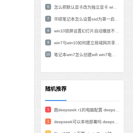
6
怎么把默认显卡改为独立显卡 win10显卡切换到独显
7
华硕笔记本怎么设置ssd为第一启动盘 华硕电脑设置固态硬盘为启动盘
8
win10锁屏设置幻灯片自动播放不生效怎么解决
9
win7与win10如何建立局域网共享 win10 win7局域网互访
10
笔记本win7怎么创建wifi win7电脑设置热点共享网络
随机推荐
1
跑deepseek r1的电脑配置 deepseek部署硬件要求
1
deepseek可以本地部署吗 deepseek私有化部署的详细步骤和方法