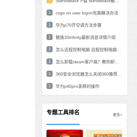
1
StartAllBack下载 startallback破解版win11下载
1
csgo no user logon完美解决办法
1
华为p70开空调方法步骤
1
魅族20infinity最新消息详情介绍
1
怎么远程控制电脑 远程控制电脑的操作方法
1
怎么卸载steam客户端？教你卸载steam的方法
1
360安全浏览器怎么关闭360推荐功能？
1
华为p40pro录屏的操作
专题工具排名
更多+