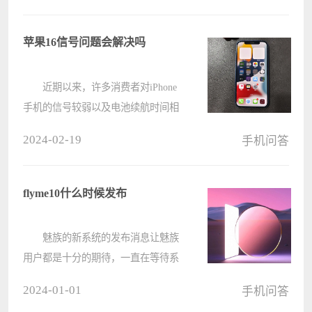
名字，请继续阅读了解如何轻松禁用
此功能，享受更安静的来电体验。
苹果16信号问题会解决吗
????
近期以来，许多消费者对iPhone
手机的信号较弱以及电池续航时间相
对较短等问题有所关注。然而，关于
2024-02-19
手机问答
最新款iPhone16系列手机在信号方面
是否将会进行优化这件事，至今尚未
传出确切的消息，我们也无法确定这
flyme10什么时候发布
一????
魅族的新系统的发布消息让魅族
用户都是十分的期待，一直在等待系
统的上线，这款新系统将随着新的手
2024-01-01
手机问答
机一同发布，魅族发出公告新手机将