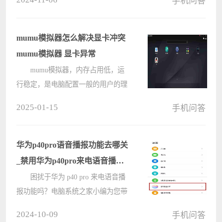
手机问答
水印只需几个简单的步骤。本文由电
脑系统之家小编为大家详细介绍华为
nova8设置相机水印的方法，指导您
mumu模拟器怎么解决显卡冲突
轻松记????
mumu模拟器 显卡异常
mumu模拟器，内存占用低，运
行稳定，是电脑配置一般的用户的理
想之选。它支持240帧高帧率和4k超
2025-01-15
手机问答
高清画质，带来流畅的游戏体验。本
文将指导您如何解决mumu模拟器可
能出现的显卡冲突问题。 第一步
华为p40pro语音播报功能去哪关
????
_禁用华为p40pro来电语音播报
方法
困扰于华为 p40 pro 来电语音播
报功能吗？电脑系统之家小编为您带
来关闭语音播报的详细指南。如果您
2024-10-09
手机问答
厌倦了每通来电时手机报出联系人的