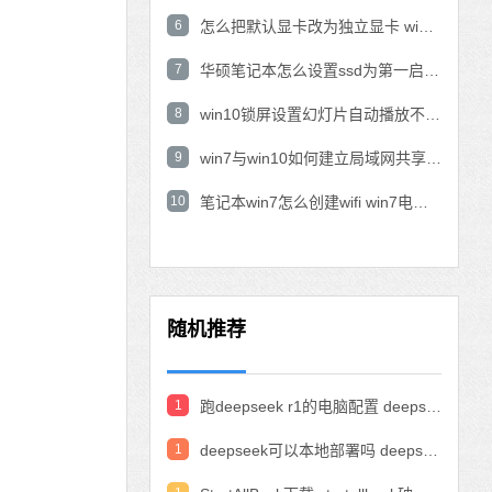
6
怎么把默认显卡改为独立显卡 win10显卡切换到独显
7
华硕笔记本怎么设置ssd为第一启动盘 华硕电脑设置固态硬盘为启动盘
8
win10锁屏设置幻灯片自动播放不生效怎么解决
9
win7与win10如何建立局域网共享 win10 win7局域网互访
10
笔记本win7怎么创建wifi win7电脑设置热点共享网络
随机推荐
1
跑deepseek r1的电脑配置 deepseek部署硬件要求
1
deepseek可以本地部署吗 deepseek私有化部署的详细步骤和方法