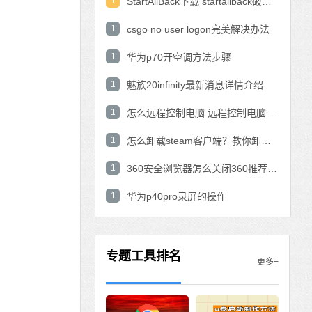
1
StartAllBack下载 startallback破解版win11下载
1
csgo no user logon完美解决办法
1
华为p70开空调方法步骤
1
魅族20infinity最新消息详情介绍
1
怎么远程控制电脑 远程控制电脑的操作方法
1
怎么卸载steam客户端？教你卸载steam的方法
1
360安全浏览器怎么关闭360推荐功能？
1
华为p40pro录屏的操作
专题工具排名
更多+