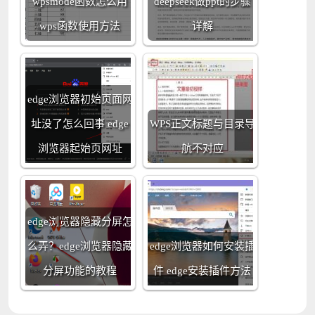
wpsmode函数怎么用
deepseek做ppt的步骤
wps函数使用方法
详解
edge浏览器初始页面网
址没了怎么回事 edge
WPS正文标题与目录导
浏览器起始页网址
航不对应
edge浏览器隐藏分屏怎
么弄？edge浏览器隐藏
edge浏览器如何安装插
分屏功能的教程
件 edge安装插件方法