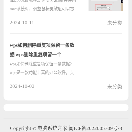
macbook鼠标移动速度怎么调?在使用
mac系统时，调整鼠标灵敏度可以提
升操作效率和舒适度。但是苹果系统
2024-10-11
未分类
与windows系统是不同的，导致很多
刚开始使用苹果系统的用户都不清楚
在哪里设置鼠标，下面就来看看苹果
wps如何删除重复项保留一条数
系统????
据 wps删除重复项留一个
wps如何删除重复项保留一条数据?
wps是一款功能丰富的办公软件，支
持用户进行复杂的数据操作，提高办
2024-10-02
未分类
公效率。在日常的wps表格编辑中，
会有很多的重复数据，那要怎么使用
wps表格把重复不要的数据删除只保
留一个呢????
Copyright © 电脑系统之家 闽ICP备2022005709号-3