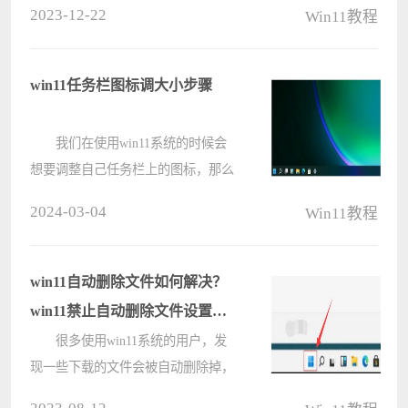
2023-12-22
Win11教程
后进入到Windows文件夹下新建一个
项，然后选择一个新建 – DWORD
（32 位）值（D）来进行设置就可以
win11任务栏图标调大小步骤
了????
我们在使用win11系统的时候会
想要调整自己任务栏上的图标，那么
win11任务栏图标怎么变小？用户们
2024-03-04
Win11教程
可以直接的进入到注册表编辑器下的
Advanced文件夹来进行设置就可以
了。下面就让本站来为用户们来仔细
win11自动删除文件如何解决？
的介绍????
win11禁止自动删除文件设置方
法
很多使用win11系统的用户，发
现一些下载的文件会被自动删除掉，
每次需要使用时就需要重新下载，那