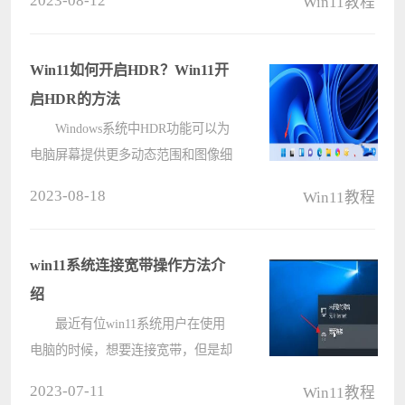
2023-08-12
Win11教程
么这个问题要怎么解决，我们可以通
过Windows安全中心来进行设置，接
下来小编就来分享win11禁止自动删
Win11如何开启HDR？Win11开
除文件????
启HDR的方法
Windows系统中HDR功能可以为
电脑屏幕提供更多动态范围和图像细
节，让屏幕中的画面表现的更加出，
2023-08-18
Win11教程
不过不少升级到Win11系统的小伙伴
不清楚如何开启，下面就和小编一起
来看看HDR开启的方法吧。
win11系统连接宽带操作方法介
Win11开启????
绍
最近有位win11系统用户在使用
电脑的时候，想要连接宽带，但是却
不知道应该如何操作，为此非常苦
2023-07-11
Win11教程
恼，那么win11系统怎么连接宽带呢?