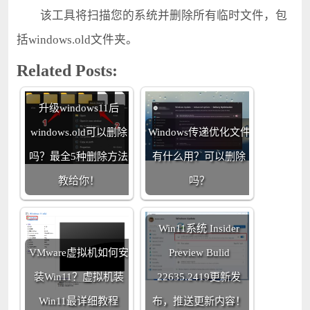
该工具将扫描您的系统并删除所有临时文件，包
括windows.old文件夹。
Related Posts:
升级windows11后
windows.old可以删除
Windows传递优化文件
吗？最全5种删除方法
有什么用？可以删除
教给你！
吗？
Win11系统 Insider
VMware虚拟机如何安
Preview Bulid
装Win11？虚拟机装
22635.2419更新发
Win11最详细教程
布，推送更新内容！