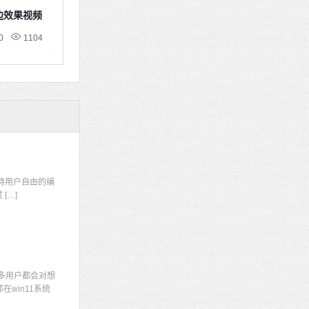
边效果视频
0
1104
码
持用户自由的编
[…]
多用户都会对想
win11系统