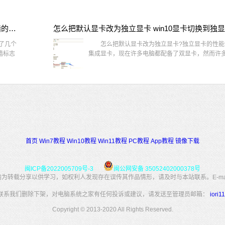
win10桌面图标有防火墙标志怎么办 电脑软件图标有防火墙的小图标怎么去掉
怎么把默认显卡改为独立显卡 win10显卡切换到独
了几个
怎么把默认显卡改为独立显卡?独立显卡的性能
墙标志
集成显卡，现在许多电脑都配备了双显卡，然而许多用
首页
Win7教程
Win10教程
Win11教程
PC教程
App教程
镜像下载
闽ICP备2022005709号-3
闽公网安备 35052402000378号
转载分享以供学习，如权利人发现存在误传其作品情形，请及时与本站联系。E-mail：34
联系我们删除下架，对电脑系统之家有任何投诉或建议，请发送至管理员邮箱：
iori
Copyright © 2013-2020 All Rights Reserved.