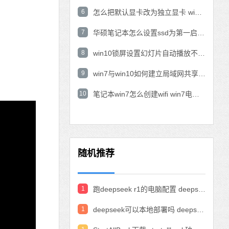
6
怎么把默认显卡改为独立显卡 win10显卡切换到独显
7
华硕笔记本怎么设置ssd为第一启动盘 华硕电脑设置固态硬盘为启动盘
8
win10锁屏设置幻灯片自动播放不生效怎么解决
9
win7与win10如何建立局域网共享 win10 win7局域网互访
10
笔记本win7怎么创建wifi win7电脑设置热点共享网络
随机推荐
1
跑deepseek r1的电脑配置 deepseek部署硬件要求
1
deepseek可以本地部署吗 deepseek私有化部署的详细步骤和方法