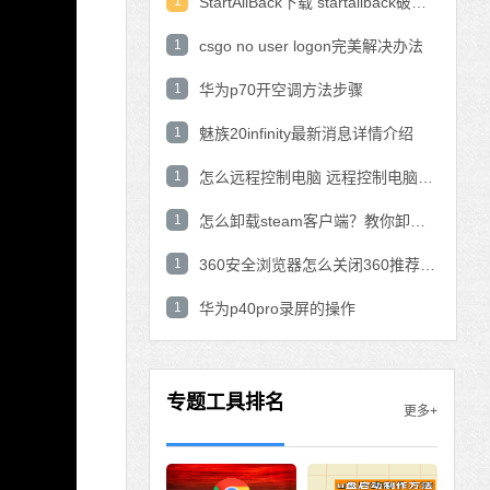
1
StartAllBack下载 startallback破解版win11下载
1
csgo no user logon完美解决办法
1
华为p70开空调方法步骤
1
魅族20infinity最新消息详情介绍
1
怎么远程控制电脑 远程控制电脑的操作方法
1
怎么卸载steam客户端？教你卸载steam的方法
1
360安全浏览器怎么关闭360推荐功能？
1
华为p40pro录屏的操作
专题工具排名
更多+