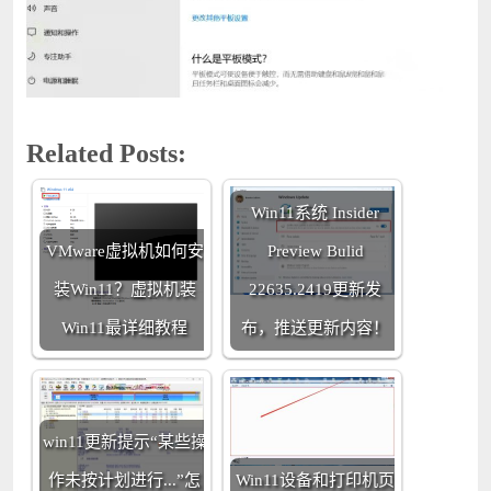
Related Posts:
Win11系统 Insider
VMware虚拟机如何安
Preview Bulid
装Win11？虚拟机装
22635.2419更新发
Win11最详细教程
布，推送更新内容！
win11更新提示“某些操
作未按计划进行...”怎
Win11设备和打印机页