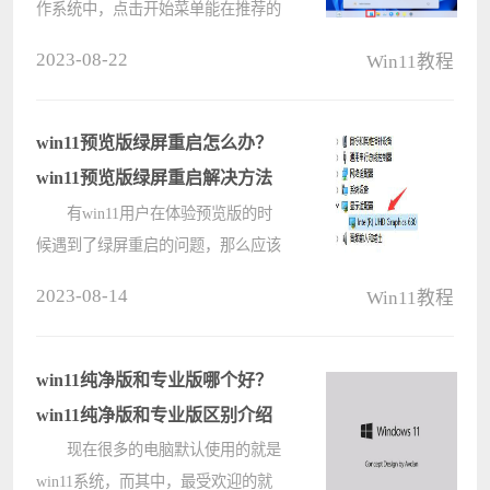
作系统中，点击开始菜单能在推荐的
项目中看到最近打开过的文件的一些
2023-08-22
Win11教程
记录，担心这有可能暴露隐私，所以
想要把这个功能关闭掉。下面我们就
来看看如何关闭这个功能。
win11预览版绿屏重启怎么办？
Win11????
win11预览版绿屏重启解决方法
有win11用户在体验预览版的时
候遇到了绿屏重启的问题，那么应该
怎么解决呢？先打开设备管理器，找
2023-08-14
Win11教程
到显示适配器，右键下方的设备，选
择更新驱动程序。如果还未解决的
话，就调出Windows内存诊断工具对
win11纯净版和专业版哪个好？
电脑进????
win11纯净版和专业版区别介绍
现在很多的电脑默认使用的就是
win11系统，而其中，最受欢迎的就