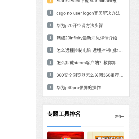
1
StartAllBack下载 startallback破解版win11下载
1
csgo no user logon完美解决办法
1
华为p70开空调方法步骤
1
魅族20infinity最新消息详情介绍
1
怎么远程控制电脑 远程控制电脑的操作方法
1
怎么卸载steam客户端？教你卸载steam的方法
1
360安全浏览器怎么关闭360推荐功能？
1
华为p40pro录屏的操作
专题工具排名
更多+