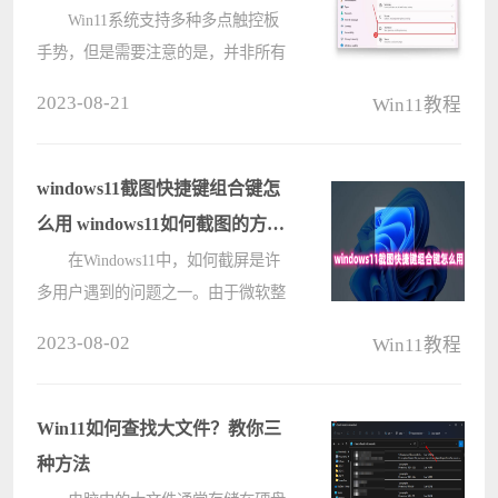
Win11系统支持多种多点触控板
手势，但是需要注意的是，并非所有
Windows笔记本电脑都允许使用“设
2023-08-21
Win11教程
置”应用自定义触控板手势，只有具
有Windows Precision触摸板驱动程序
的笔记本电脑支持本机自定义????
windows11截图快捷键组合键怎
么用 windows11如何截图的方法
分享
在Windows11中，如何截屏是许
多用户遇到的问题之一。由于微软整
合了许多功能，因此许多用户可能不
2023-08-02
Win11教程
清楚windows11截图快捷键组合键怎
么用？其实，操作的方式还是比较简
单的。今天，小编在这为大家整理了
Win11如何查找大文件？教你三
windo????
种方法