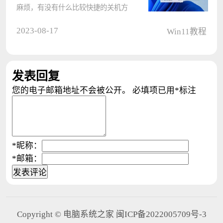
麻烦，有没有什么比较快捷的关机方
式。其实我们可以用键盘来关机，下
2023-08-17
Win11教程
面小编就以Win11为例，给大家讲讲
Win11用键盘怎么关机的操作。
具体操作： 鼠标右键点击桌面
发表回复
后????
您的电子邮箱地址不会被公开。
必填项已用
*
标注
*
昵称：
*
邮箱：
Copyright © 电脑系统之家 闽ICP备2022005709号-3