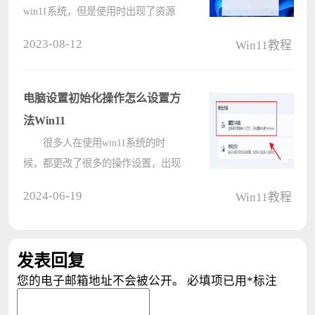
win11系统，但是使用时出现了资源
管理器不停崩溃重启的问题，导致其
2023-08-12
Win11教程
他的程序无法正常运行，大多数人面
对这个问题，都不清楚要怎么解决，
那么本期win11教程就为大伙带来四
电脑设置初始化操作怎么设置方
种解决????
法Win11
很多人在使用win11系统的时
候，都更改了很多的操作设置，出现
问题后却不知道应该如何修改，想要
2024-06-19
Win11教程
直接恢复初始化，对于大多数用户来
说，不知道解决方法，那么针对这个
问题，今日的win11教程就来和广大
发表回复
用户们????
您的电子邮箱地址不会被公开。
必填项已用
*
标注