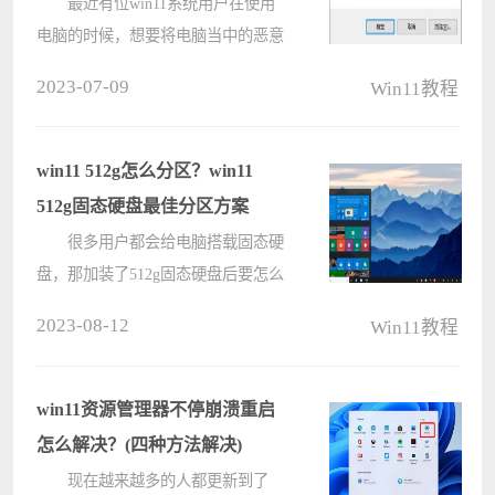
最近有位win11系统用户在使用
电脑的时候，想要将电脑当中的恶意
软件删除掉，但是却不知道应该如何
2023-07-09
Win11教程
操作，那么win11系统怎么删除恶意
软件呢?下面电脑系统之家u盘启动盘
制作工具为大家介绍win11系统删除
win11 512g怎么分区？win11
恶意软????
512g固态硬盘最佳分区方案
很多用户都会给电脑搭载固态硬
盘，那加装了512g固态硬盘后要怎么
进行分区呢？分区分得好，更加便于
2023-08-12
Win11教程
管理资源，分得不好，就会拖慢电脑
的运行速度。下面小编就给大家介绍
一下win11 512g固态硬盘最佳分区方
win11资源管理器不停崩溃重启
案????
怎么解决？(四种方法解决)
现在越来越多的人都更新到了