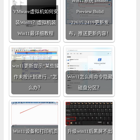
Win11系统 Insider
VMware虚拟机如何安
Preview Bulid
装Win11？虚拟机装
22635.2419更新发
Win11最详细教程
布，推送更新内容！
win11更新提示“某些操
作未按计划进行...”怎
Win11怎么用命令隐藏
么办？
磁盘分区？
Win11设备和打印机页
升级win11后黑屏不出