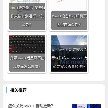
win11更新提示“某些操
作未按计划进行...”怎
Win11设备和打印机页
么办？
面空白怎么办？
windows11需要安装杀
升级win11后黑屏不出
毒软件吗 windows11有
现桌面怎么解决？
必要安装杀毒软件吗
相关推荐
怎么关闭AWCC自动更新？