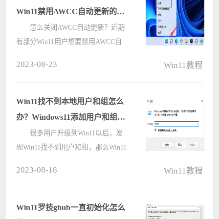
Win11禁用AWCC自动更新的方
法
怎么关闭AWCC自动更新？近期
有部分Win11用户想要禁用AWCC自
动更新，但是不太清楚具体应该如何
2023-08-23
Win11教程
操作，其实方法是非常简单的哦，下
面小编就教给大家Win11禁用AWCC
自动更新的方法，大家可以去尝试看
Win11找不到本地用户和组怎么
看。 ????
办？Windows11添加用户和组方
法
很多用户升级到Win11以后，发
现Win11找不到用户和组，那么Win11
找不到用户和组在哪里？可以添加
2023-08-18
Win11教程
吗？怎么操作呢，我们一起来学习一
下吧！ Windows11添加用户和组
方法： 1、桌面中，右击“开????
Win11罗技ghub一直初始化怎么