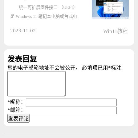
统一可扩展固件接口 （UEFI）
是 Windows 11 笔记本电脑或台式电
脑上最关键的组件之一，因为它使软
2023-11-02
Win11教程
件与硬件交互成为可能。如果您的计
算机带有 UEFI 固件，最好找出版本
以确定您是否需要应用新的更新来解
发表回复
决????
您的电子邮箱地址不会被公开。
必填项已用
*
标注
*
昵称：
*
邮箱：