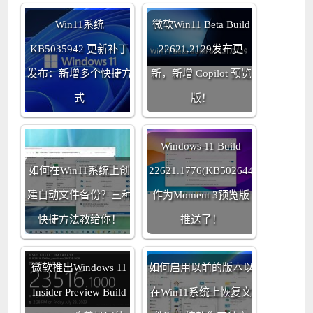
Win11系统
微软Win11 Beta Build
KB5035942 更新补丁
22621.2129发布更
发布：新增多个快捷方
新，新增 Copilot 预览
式
版！
Windows 11 Build
如何在Win11系统上创
22621.1776(KB5026446)
建自动文件备份？三种
作为Moment 3预览版
快捷方法教给你！
推送了！
微软推出Windows 11
如何启用以前的版本以
Insider Preview Build
在Win11系统上恢复文