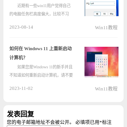
近期有一些win11用户觉得自己
的电脑任务栏高度偏大，比较不习
惯，那么应该怎么设置才能让它缩小
2023-08-14
Win11教程
呢？很简单，你可以通过修改注册表
的方式来缩小，小编今天在这就为大
家整理了win11底部任务栏大小调整
如何在 Windows 11 上重新启动
方法分????
计算机？
如果您是Windows 11的新手并且
不知道如何重新启动计算机，请不要
担心。你不是一个人。由于操作系统
2023-11-02
Win11教程
包括一个新的任务栏和居中的开始菜
单，因此很难找到电源选项。在过
去，您会转到“开始”菜单的????
发表回复
您的电子邮箱地址不会被公开。
必填项已用
*
标注